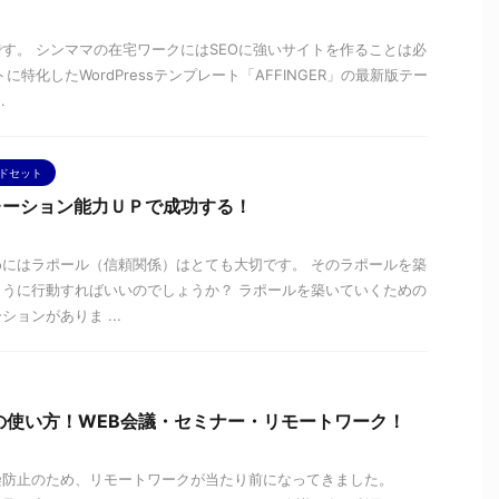
す。 シンママの在宅ワークにはSEOに強いサイトを作ることは必
に特化したWordPressテンプレート「AFFINGER」の最新版テー
.
ドセット
レーション能力ＵＰで成功する！
にはラポール（信頼関係）はとても大切です。 そのラポールを築
うに行動すればいいのでしょうか？ ラポールを築いていくための
ョンがありま ...
の使い方！WEB会議・セミナー・リモートワーク！
染防止のため、リモートワークが当たり前になってきました。