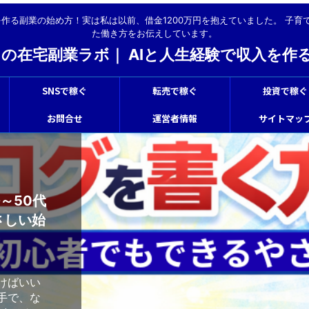
入を作る副業の始め方！実は私は以前、借金1200万円を抱えていました。 子育
た働き方をお伝えしています。
らの在宅副業ラボ｜ AIと人生経験で収入を作
SNSで稼ぐ
転売で稼ぐ
投資で稼ぐ
お問合せ
運営者情報
サイトマッ
～50代
さしい始
けばいい
手で、な