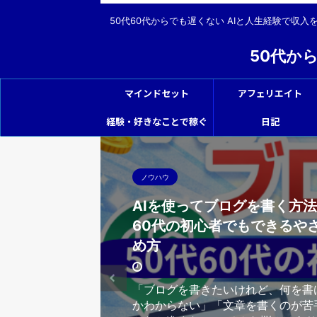
50代60代からでも遅くない AIと人生経験で収
50代か
マインドセット
アフェリエイト
経験・好きなことで稼ぐ
日記
ノウハウ
AIを使ってブログを書く方法
60代の初心者でもできるや
め方
「ブログを書きたいけれど、何を書
かわからない」「文章を書くのが苦