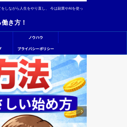
てをしながら人生をやり直し、 今は副業やAIを使っ
る働き方！
ノウハウ
プ
プライバシーポリシー
経験・好きなこと
ChatG
者向け】～
AI副業～
「AIって難
いから無理か