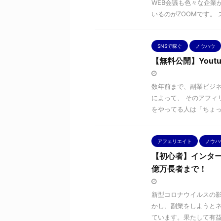
WEB会議も色々な企業
いるのがZOOMです。 ス
SNSで稼ぐ
ノウハウ
【無料公開】Yout
数年前まで、副業ビジネ
によって、 そのアフィ
をやってる人は「ちょっと
アフェリエイト
ノウハ
【初心者】インター
億万長者まで！
新型コロナウイルスの
かし、副業をしようと
ています。果たして有益な