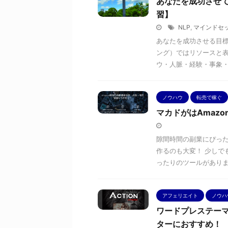
あなたを成功させて
習】
NLP
,
マインドセ
あなたを成功させる目標
ング）ではリソースと表
ウ・人脈・経験・事象・戦
ノウハウ
転売で稼ぐ
マカドがはAmaz
隙間時間の副業にぴった
作るのも大変！ 少しで
ったりのツールがあります 
アフェリエイト
ノウハ
ワードプレステーマ「
ターにおすすめ！