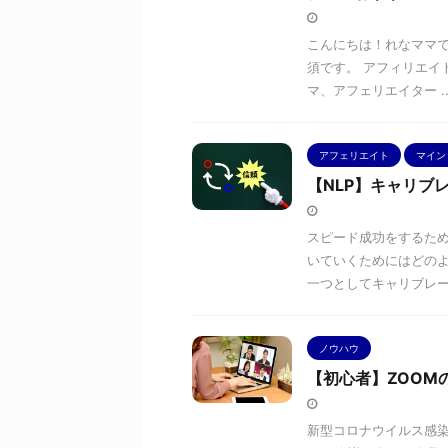
こんにちは！れなママで
須です。 アフィリエイト
マ、アフェリエイター ..
アフェリエイト
マイン
【NLP】キャリブ
スピード成功をするため
いていくためにはどのよ
一つとしてキャリブレーシ
ノウハウ
【初心者】ZOOM
新型コロナウイルス感