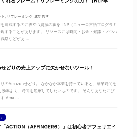
くれるフレーム！リフレーミングの力！【NLP学
ット
,
リフレーミング
,
成功哲学
を達成するのに役立つ資源の事を LNP（ニューロ言語プログラミ
現することがあります。 リソースには時間・お金・知識・ノウハ
略などがあ ...
onせどりの売上アップに欠かせないツール！
りのAmazonせどり。 なかなか本業を持っていると、副業時間を
も効率よく、時間を短縮してしたいものです。 そんなあなたにぴ
Ama ...
ウ
ACTION（AFFINGER6）」は初心者アフェリエイ