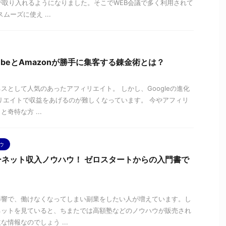
が取り入れるようになりました。そこでWEB会議で多く利用されて
ムーズに使え ...
ubeとAmazonが勝手に集客する錬金術とは？
スとして人気のあったアフィリエイト。 しかし、Googleの進化
リエイトで収益をあげるのが難しくなっています。 今やアフィリ
奇特な方 ...
ウ
ネット収入ノウハウ！ ゼロスタートからの入門書で
影響で、働けなくなってしまい副業をしたい人が増えています。し
ネットを見ていると、ちまたでは高額塾などのノウハウが販売され
情報なのでしょう ...