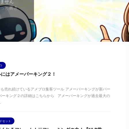
りません
ずっと書き
うなAI
ルを作る
 といった
、ブログを
てくれる
てブログを
やすくお
どう変わる
ウ
ルにはアメーバーキング２！
も売れ続けているアメブロ集客ツール アメーバーキングが新バー
バーキング２の詳細はこちらから アメーバーキングが過去最大の
.
ドセット