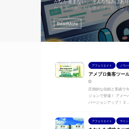
かなか進まない」 そんな悩みはあ
か？ 実は今、AIを使えばブログは
やすくなります。 特にChatGPTのよ
は、 記事のテーマを考える タイト
ReadMore
見出しを考える 文章の下書きを作る
ことを手伝ってくれます。 つまり
書くのが苦手な人の強い味方になっ
のです。 この記事では、AIを使っ
書く方法を、初心者の方にもわかり
伝えします。 AIを使うとブログは
...
アフェリエイト
ノウハ
アメブロ集客ツー
圧倒的な信頼と実績で今
ジョンで登場！ アメー
バージョンアップ！ 3 ..
アフェリエイト
マイン