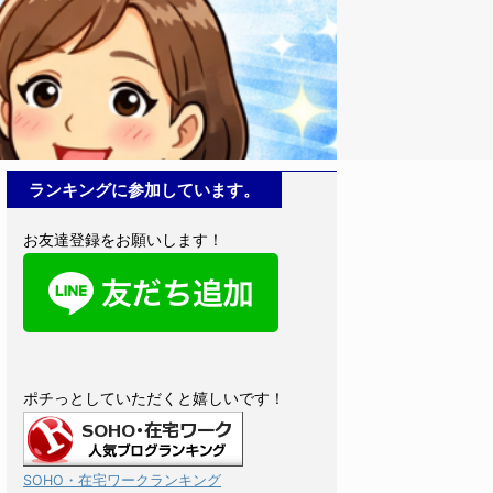
せんか？ 実
ChatGP
ます。 なぜ
簡単に始めら
ReadMore
ChatGPT
方にもわかりや
とは？ Chat
です。 例え
ランキングに参加しています。
出す 文章を
できます ...
お友達登録をお願いします！
ポチっとしていただくと嬉しいです！
SOHO・在宅ワークランキング